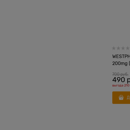
WESTPH
200mg (
700
 руб.
490
 
выгода
210
Д