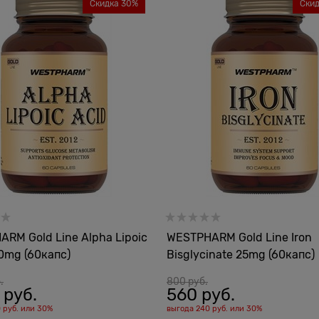
Скидка 30%
Ски
RM Gold Line Alpha Lipoic
WESTPHARM Gold Line Iron
0mg (60капс)
Bisglycinate 25mg (60капс)
.
800
 руб.
 руб.
560
 руб.
 руб.
или
30%
выгода
240 руб.
или
30%