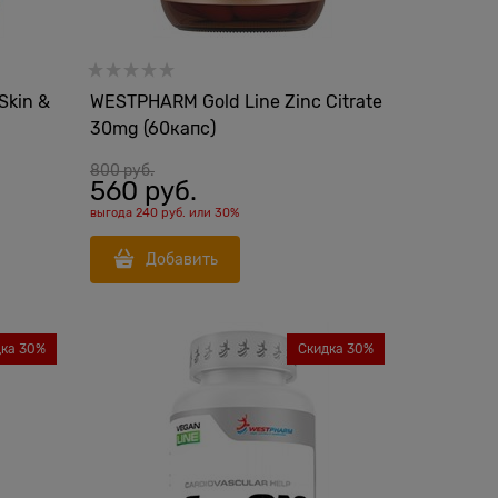
Skin &
WESTPHARM Gold Line Zinс Citrate
30mg (60капс)
800
 руб.
560
 руб.
выгода
240 руб.
или
30%
Добавить
дка 30%
Скидка 30%