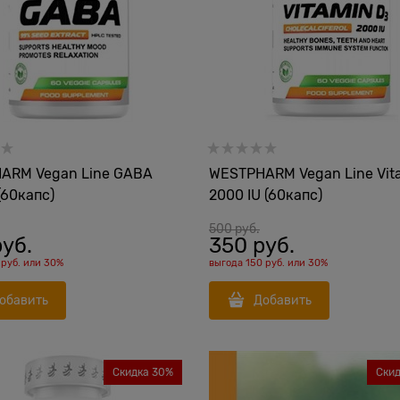
ARM Vegan Line GABA
WESTPHARM Vegan Line Vit
60капс)
2000 IU (60капс)
500
 руб.
руб.
350
 руб.
 руб.
или
30%
выгода
150 руб.
или
30%
обавить
Добавить
Скидка 30%
Ски