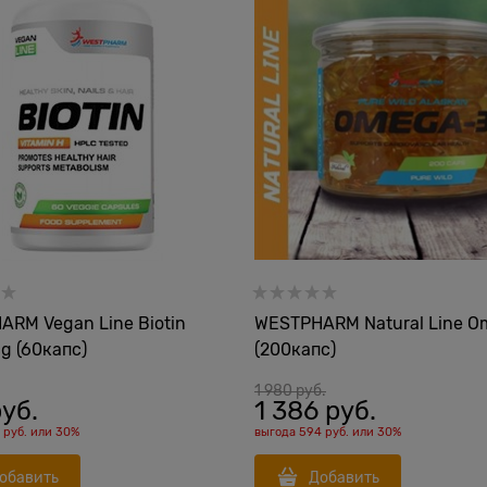
RM Vegan Line Biotin
WESTPHARM Natural Line O
g (60капс)
(200капс)
1 980
 руб.
руб.
1 386
 руб.
 руб.
или
30%
выгода
594 руб.
или
30%
обавить
Добавить