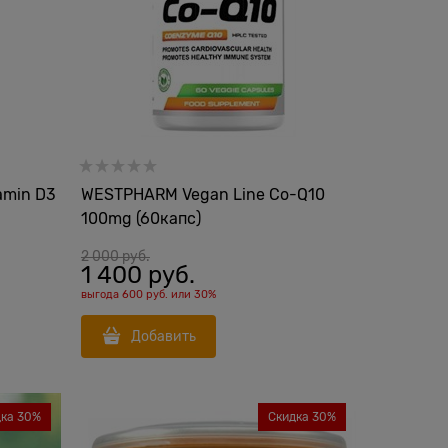
amin D3
WESTPHARM Vegan Line Co-Q10
100mg (60капс)
2 000
 руб.
1 400
 руб.
выгода
600 руб.
или
30%
Добавить
дка 30%
Скидка 30%