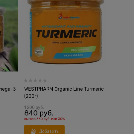
mega-3
WESTPHARM Organic Line Turmeric
(200г)
1 200
 руб.
840
 руб.
выгода
360 руб.
или
30%
Добавить