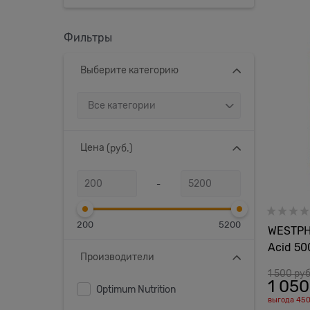
Фильтры
Выберите категорию
Цена
(руб.)
-
200
5200
WESTPHA
Acid 50
Производители
1 500
 руб
1 050
Optimum Nutrition
выгода
450