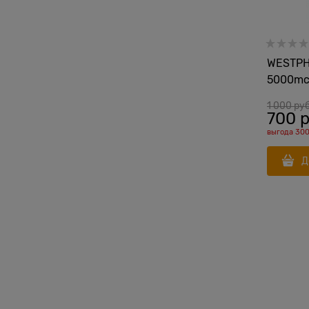
WESTPHA
5000mc
1 000
 руб
700
 
выгода
300
Д