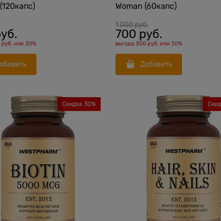
(120капс)
Woman (60капс)
1 000
 руб.
руб.
700
 руб.
 руб.
или
30%
выгода
300 руб.
или
30%
обавить
Добавить
Скидка 30%
Ски