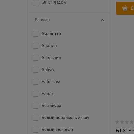
WESTPHARM
Д
Размер
Амаретто
Ананас
Апельсин
Арбуз
Бабл Гам
Банан
Без вкуса
Белый персиковый чай
Белый шоколад
WESTPHA