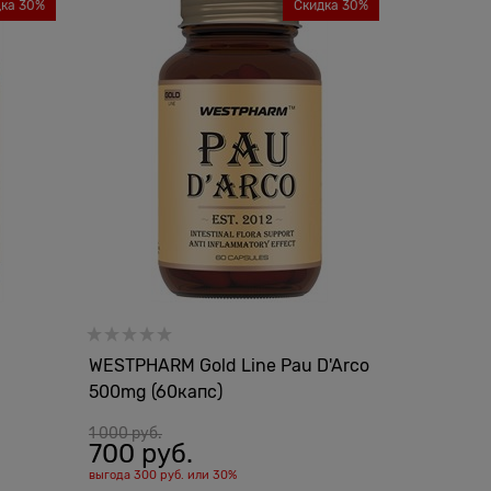
дка 30%
Скидка 30%
WESTPHARM Gold Line Pau D'Arco
500mg (60капс)
1 000
 руб.
700
 руб.
выгода
300 руб.
или
30%