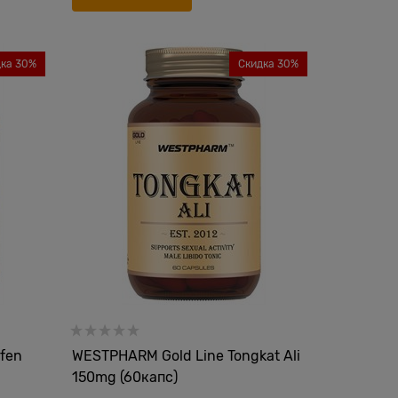
дка 30%
Скидка 30%
fen
WESTPHARM Gold Line Tongkat Ali
150mg (60капс)