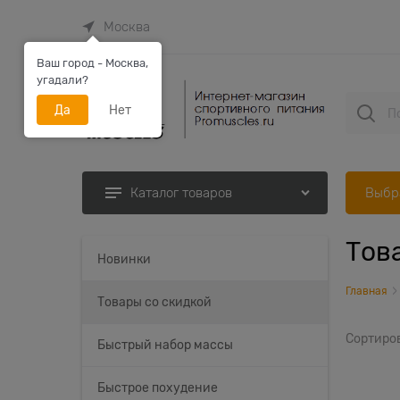
Москва
Ваш город - Москва,
угадали?
Да
Нет
Выбр
Каталог товаров
Тов
Найдено товаров:
Новинки
Главная
Товары со скидкой
Сортиро
Быстрый набор массы
Быстрое похудение