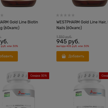
RM Gold Line Biotin
WESTPHARM Gold Line Hair, 
g (60капс)
Nails (60капс)
.
1 350
 руб.
руб.
945
 руб.
 руб.
или
30%
выгода
405 руб.
или
30%
обавить
Добавить
Скидка 30%
Ски