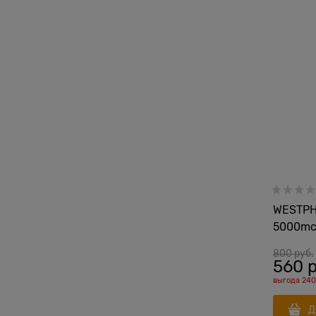
WESTPHA
5000mс
800
 руб.
560
 
выгода
240
Д