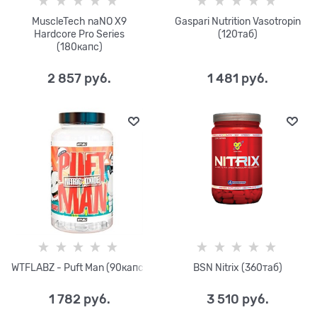
MuscleTech naNO X9
Gaspari Nutrition Vasotropin
Hardcore Pro Series
(120таб)
(180капс)
2 857
 руб.
1 481
 руб.
WTFLABZ - Puft Man (90капс)
BSN Nitrix (360таб)
1 782
 руб.
3 510
 руб.