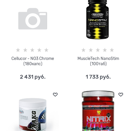
Cellucor - NO3 Chrome
MuscleTech NanoStim
(180капс)
(100таб)
2 431
 руб.
1 733
 руб.