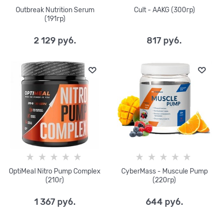
Outbreak Nutrition Serum
Cult - AAKG (300гр)
(191гр)
2 129
 руб.
817
 руб.
OptiMeal Nitro Pump Complex
CyberMass - Muscule Pump
(210г)
(220гр)
1 367
 руб.
644
 руб.