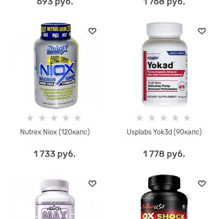
693
 руб.
1 768
 руб.
Nutrex Niox (120капс)
Usplabs Yok3d (90капс)
1 733
 руб.
1 778
 руб.