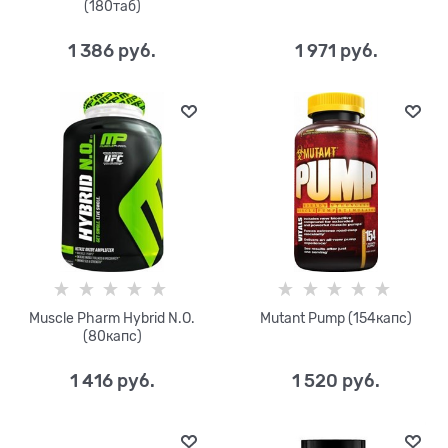
(180таб)
1 386
 руб.
1 971
 руб.
Muscle Pharm Hybrid N.O.
Mutant Pump (154капс)
(80капс)
1 416
 руб.
1 520
 руб.