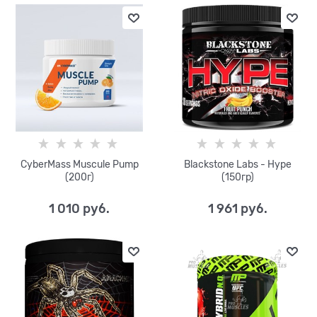
CyberMass Muscule Pump
Blackstone Labs - Hype
(200г)
(150гр)
1 010
 руб.
1 961
 руб.