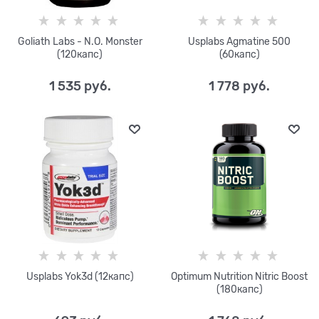
Goliath Labs - N.O. Monster
Usplabs Agmatine 500
(120капс)
(60капс)
1 535
 руб.
1 778
 руб.
Usplabs Yok3d (12капс)
Optimum Nutrition Nitric Boost
(180капс)