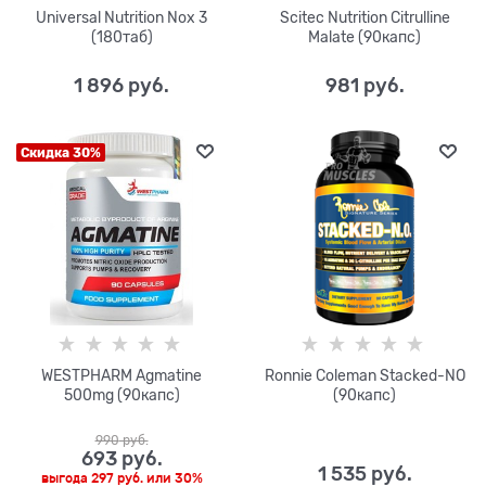
Universal Nutrition Nox 3
Scitec Nutrition Citrulline
(180таб)
Malate (90капс)
1 896
 руб.
981
 руб.
Скидка 30%
WESTPHARM Agmatine
Ronnie Coleman Stacked-NO
500mg (90капс)
(90капс)
990
 руб.
693
 руб.
1 535
 руб.
выгода
297 руб.
или
30%