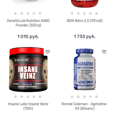
GeneticLab Nutrition AAKG
BSN Nitrix 2.0 (90таб)
Powder (300гр)
1 010
 руб.
1 733
 руб.
Insane Labz Insane Veinz
Ronnie Coleman - Agmatine-
(150г)
XS (60капс)