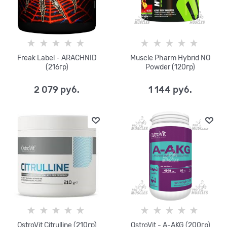
Freak Label - ARACHNID
Muscle Pharm Hybrid NO
(216гр)
Powder (120гр)
2 079
 руб.
1 144
 руб.
OstroVit Citrulline (210гр)
OstroVit - A-AKG (200гр)