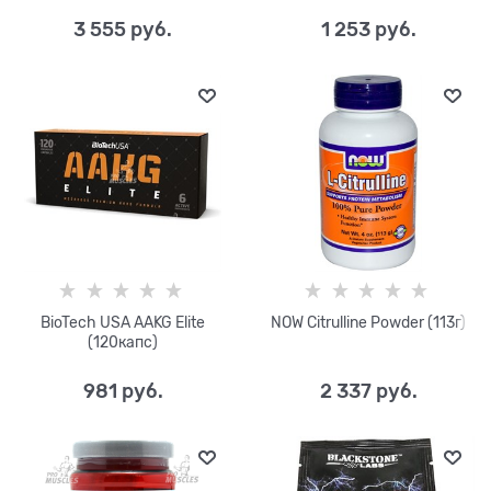
3 555
 руб.
1 253
 руб.
BioTech USA AAKG Elite
NOW Citrulline Powder (113г)
(120капс)
981
 руб.
2 337
 руб.