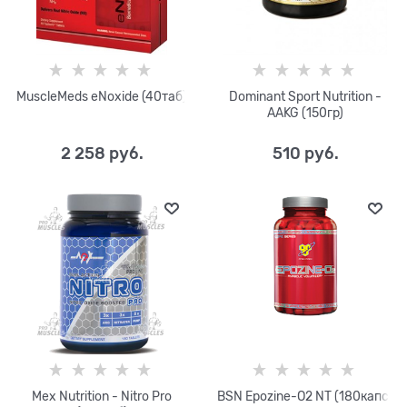
MuscleMeds eNoxide (40таб)
Dominant Sport Nutrition -
AAKG (150гр)
2 258
 руб.
510
 руб.
Mex Nutrition - Nitro Pro
BSN Epozine-O2 NT (180капс)