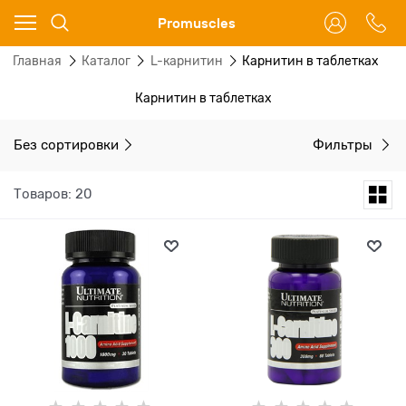
Ваш город - Москва,
Promuscles
угадали?
Главная
Каталог
L-карнитин
Карнитин в таблетках
ДА
НЕТ
Карнитин в таблетках
Без сортировки
Фильтры
Товаров: 20