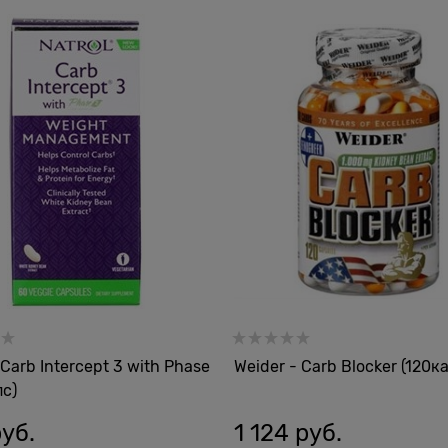
 Carb Intercept 3 with Phase
Weider - Carb Blocker (120к
пс)
руб.
1 124
 руб.