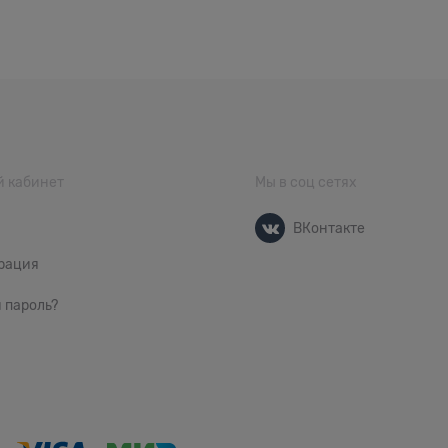
 кабинет
Мы в соц сетях
ВКонтакте
рация
 пароль?