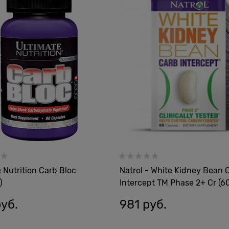
 Nutrition Carb Bloc
Natrol - White Kidney Bean 
)
Intercept TM Phase 2+ Cr (6
руб.
981
 руб.