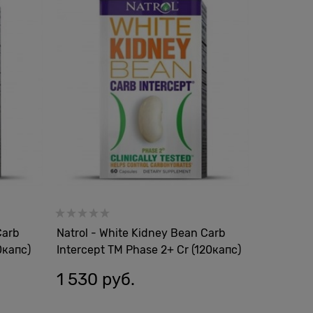
Carb
Natrol - White Kidney Bean Carb
0капс)
Intercept TM Phase 2+ Cr (120капс)
1 530
 руб.