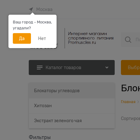
Москва
Ваш город - Москва,
угадали?
Да
Нет
Выбр
Каталог товаров
Бло
Найдено товаров:
Блокаторы углеводов
Главная
Хитозан
Сортиро
Экстракт зеленого чая
Фильтры