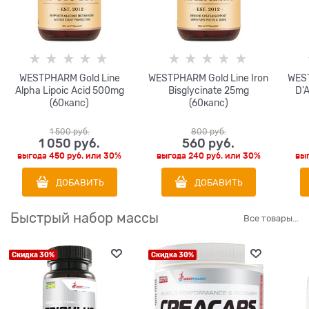
WESTPHARM Gold Line
WESTPHARM Gold Line Iron
WEST
Alpha Lipoic Acid 500mg
Bisglycinate 25mg
D'
(60капс)
(60капс)
1 500
 руб.
800
 руб.
1 050
 руб.
560
 руб.
выгода
450 руб.
или
30%
выгода
240 руб.
или
30%
вы
ДОБАВИТЬ
ДОБАВИТЬ
Быстрый набор массы
Все товары...
Скидка 30%
Скидка 30%