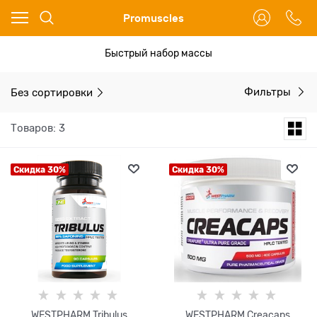
Ваш город - Москва,
Promuscles
угадали?
ДА
НЕТ
Быстрый набор массы
Без сортировки
Фильтры
Товаров: 3
Скидка 30%
Скидка 30%
WESTPHARM Tribulus
WESTPHARM Creacaps