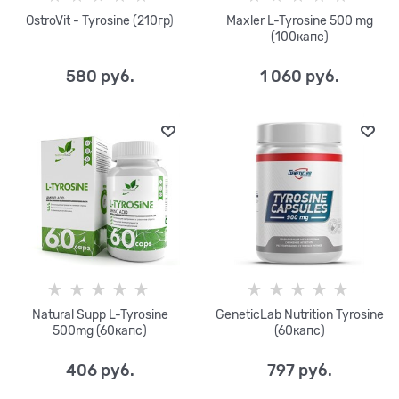
OstroVit - Tyrosine (210гр)
Maxler L-Tyrosine 500 mg
(100капс)
580
 руб.
1 060
 руб.
Natural Supp L-Tyrosine
GeneticLab Nutrition Tyrosine
500mg (60капс)
(60капс)
406
 руб.
797
 руб.