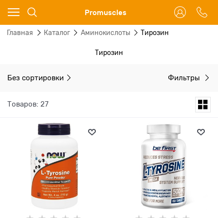
Ваш город - Москва,
Promuscles
угадали?
Главная
Каталог
Аминокислоты
Тирозин
ДА
НЕТ
Тирозин
Без сортировки
Фильтры
Товаров: 27