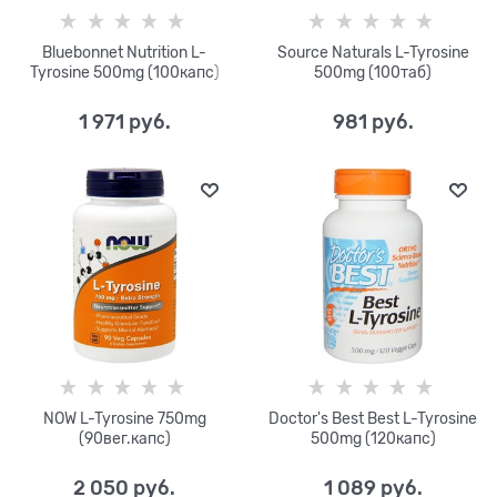
Bluebonnet Nutrition L-
Source Naturals L-Tyrosine
Tyrosine 500mg (100капс)
500mg (100таб)
1 971
 руб.
981
 руб.
NOW L-Tyrosine 750mg
Doctor's Best Best L-Tyrosine
(90вег.капс)
500mg (120капс)
2 050
 руб.
1 089
 руб.