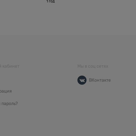
1 год
 кабинет
Мы в соц сетях
ВКонтакте
рация
 пароль?