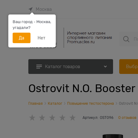
Москва
Ваш город - Москва,
угадали?
Да
Нет
Выбр
Каталог товаров
Ostrovit N.O. Booste
Главная
Каталог
Повышение тестостерона
Ostrovit N
Артикул:
OST096
0 отзывов