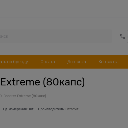
ать по бренду
Оплата
Доставка
Контакты
r Extreme (80капc)
.O. Booster Extreme (80капc)
Ед. измерения:
шт
Производитель:
Ostrovit