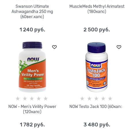
Swanson Ultimate
MuscleMeds Methyl Arimatest
Ashwagandha 250 mg
(180капс)
(60вег.капс)
1 240
 руб.
2 500
 руб.
NOW - Men's Virility Power
NOW Testo Jack 100 (60капс)
(120капс)
1 782
 руб.
3 480
 руб.