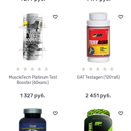
MuscleTech Platinum Test
GAT Testagen (120таб)
Booster (60капс)
1 327
 руб.
2 451
 руб.