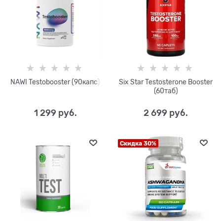
NAWI Testobooster (90капс)
Six Star Testosterone Booster
(60таб)
1 299
 руб.
2 699
 руб.
Скидка 30%