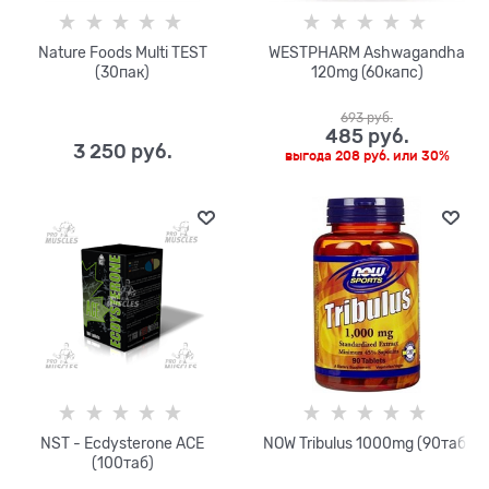
Nature Foods Multi TEST
WESTPHARM Ashwagandha
(30пак)
120mg (60капс)
693
 руб.
485
 руб.
3 250
 руб.
выгода
208 руб.
или
30%
NST - Ecdysterone ACE
NOW Tribulus 1000mg (90таб)
(100таб)