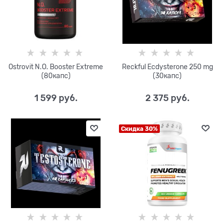
Ostrovit N.O. Booster Extreme
Reckful Ecdysterone 250 mg
(80капc)
(30капс)
1 599
 руб.
2 375
 руб.
Скидка 30%