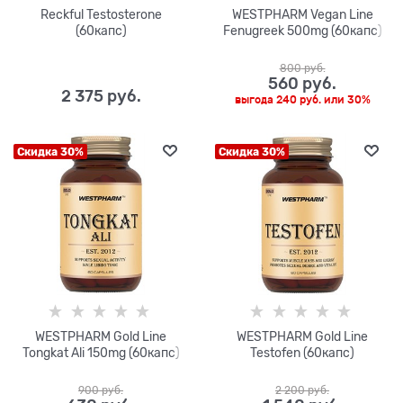
Reckful Testosterone
WESTPHARM Vegan Line
(60капс)
Fenugreek 500mg (60капс)
800
 руб.
560
 руб.
2 375
 руб.
выгода
240 руб.
или
30%
Скидка 30%
Скидка 30%
WESTPHARM Gold Line
WESTPHARM Gold Line
Tongkat Ali 150mg (60капс)
Testofen (60капс)
900
 руб.
2 200
 руб.