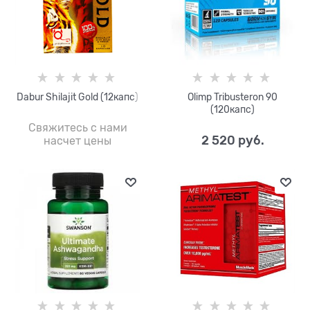
Dabur Shilajit Gold (12капс)
Olimp Tribusteron 90
(120капс)
Свяжитесь с нами
2 520
 руб.
насчет цены