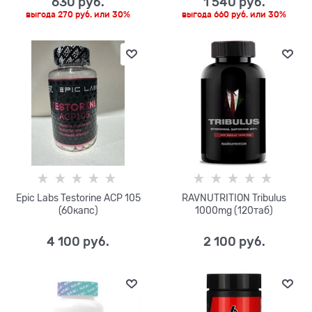
630
 руб.
1 540
 руб.
выгода
270 руб.
или
30%
выгода
660 руб.
или
30%
Epic Labs Testorine ACP 105
RAVNUTRITION Tribulus
(60капс)
1000mg (120таб)
4 100
 руб.
2 100
 руб.