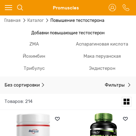
Ваш город - Москва,
Promuscles
угадали?
Главная
Каталог
Повышение тестостерона
ДА
НЕТ
Добавки повышающие тестостерон
ZMA
Аспарагиновая кислота
Йохимбин
Мака перуанская
Трибулус
Экдистерон
Без сортировки
Фильтры
Товаров: 214