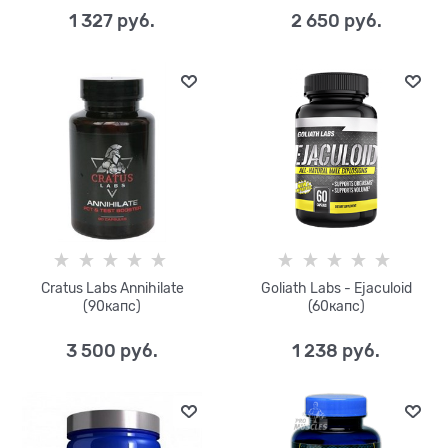
1 327
 руб.
2 650
 руб.
Cratus Labs Annihilate
Goliath Labs - Ejaculoid
(90капс)
(60капс)
3 500
 руб.
1 238
 руб.