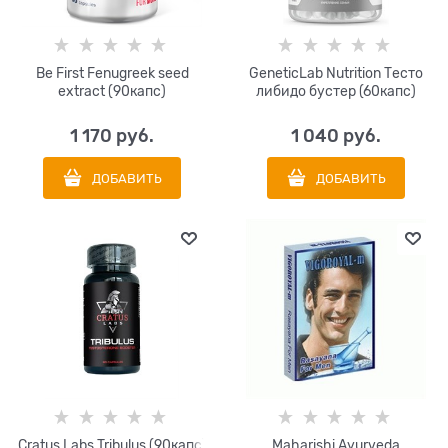
Be First Fenugreek seed
GeneticLab Nutrition Тесто
extract (90капс)
либидо бустер (60капс)
1 170
 руб.
1 040
 руб.
ДОБАВИТЬ
ДОБАВИТЬ
Cratus Labs Tribulus (90капс)
Maharishi Ayurveda