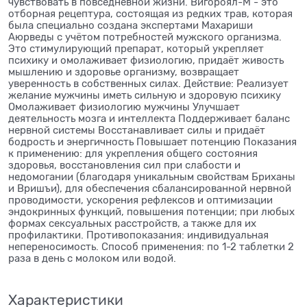
чувствовать в повседневной жизни. Вигороял-М - это
отборная рецептура, состоящая из редких трав, которая
была специально создана экспертами Махариши
Аюрведы с учётом потребностей мужского организма.
Это стимулирующий препарат, который укрепляет
психику и омолаживает физиологию, придаёт живость
мышлению и здоровье организму, возвращает
уверенность в собственных силах. Действие: Реализует
желание мужчины иметь сильную и здоровую психику
Омолаживает физиологию мужчины Улучшает
деятельность мозга и интеллекта Поддерживает баланс
нервной системы Восстанавливает силы и придаёт
бодрость и энергичность Повышает потенцию Показания
к применению: для укрепления общего состояния
здоровья, восстановления сил при слабости и
недомогании (благодаря уникальным свойствам Бриханы
и Вришъи), для обеспечения сбалансированной нервной
проводимости, ускорения рефлексов и оптимизации
эндокринных функций, повышения потенции; при любых
формах сексуальных расстройств, а также для их
профилактики. Противопоказания: индивидуальная
непереносимость. Способ применения: по 1-2 таблетки 2
раза в день с молоком или водой.
Характеристики