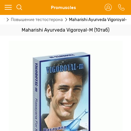
Ваш город - Москва,
Promuscles
угадали?
ог
Повышение тестостерона
Maharishi Ayurveda Vigoroyal-M
ДА
НЕТ
Maharishi Ayurveda Vigoroyal-M (10таб)