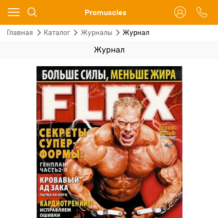
Ваш город - Москва,
Promuscles
угадали?
Главная
Каталог
Журналы
Журнал
ДА
НЕТ
Журнал