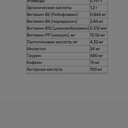
Углеводы
0,797 г
Органические кислоты
1,2 г
Витамин В2 (Рибофлавин)
0,864 мг
Витамин В6 (пиридоксин)
2,86 мг
Витамин В12 (цианокобаламин)
0,312 мкг
Витамин РР (ниацин), мг
10,56 мг
Пантотеновая кислота, мг
4,32 мг
Инозитол
24 мг
Таурин
480 мг
Кофеин
75 мг
Янтарная кислота
100 мг