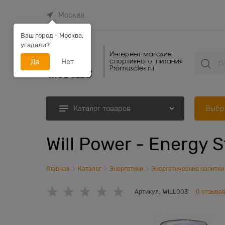
Москва
Ваш город - Москва,
угадали?
Да
Нет
Выбр
Каталог товаров
Will Power - Energy S
Главная
Каталог
Энергетики
Энергетические напитки
Артикул:
WILL003
0 отзыво