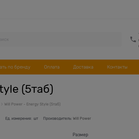
ать по бренду
Оплата
Доставка
Контакты
tyle (5таб)
Will Power - Energy Style (5таб)
в
Ед. измерения:
шт
Производитель:
Will Power
Размер