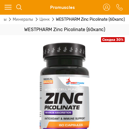
Ваш город - Москва,
Promuscles
угадали?
алы
Минералы
Цинк
WESTPHARM Zinc Picolinate (60капс)
ДА
НЕТ
WESTPHARM Zinc Picolinate (60капс)
Скидка 30%