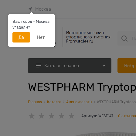
Москва
Ваш город - Москва,
угадали?
Да
Нет
Выбр
Каталог товаров
WESTPHARM Tryptop
Главная
Каталог
Аминокислоты
WESTPHARM Tryptoph
Артикул:
WEST147
0 отзывов