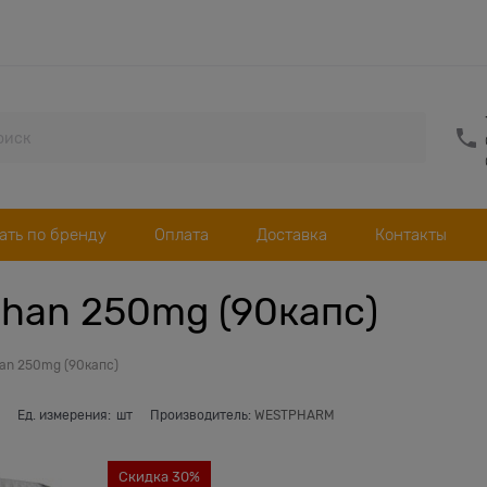
ать по бренду
Оплата
Доставка
Контакты
han 250mg (90капс)
an 250mg (90капс)
Ед. измерения:
шт
Производитель:
WESTPHARM
Скидка 30%