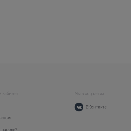
 кабинет
Мы в соц сетях
ВКонтакте
рация
 пароль?