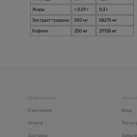
Жиры
< 0,01 г
0,3 г
Экстракт гуараны
500 мг
58275 мг
Кофеин
250 мг
29138 мг
Информация
Личный
О магазине
Вход
Оплата
Регист
Доставка
Забыли