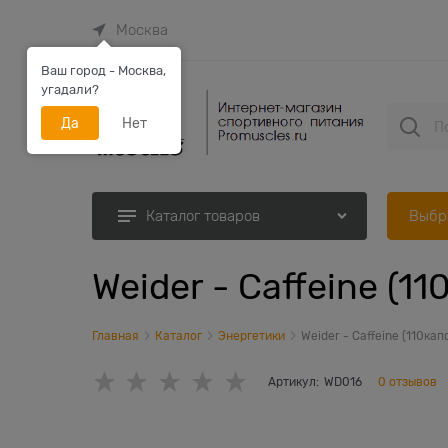
Москва
Ваш город - Москва,
угадали?
Да
Нет
Выбр
Каталог товаров
Weider - Caffeine (11
Главная
Каталог
Энергетики
Weider - Caffeine (110кап
Артикул:
WD016
0 отзывов