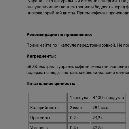
Гуарана – это натуральный источник энергии. Она 
она увеличивает концентрацию и бодрость перед ф
низкокалорийной диеты. Прием кофеина производ
Рекомендации по применению:
Принимайте по 1 капсуле перед тренировкой. Не пр
Ингредиенты:
58,3% экстракт гуараны, кофеин, желатин, наполнит
содержать следы лактозы, клейковины, сои и яичног
Питательная ценность:
1 капсула
В 100 г продукта
Калорийность
2 ккал
284 ккал
Протеины
0,2 г
23,9 г
Углеводы
0,4 г
42,8 г