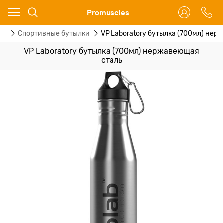
Ваш город - Москва,
Promuscles
угадали?
ры
Спортивные бутылки
VP Laboratory бутылка (700мл) нер
ДА
НЕТ
VP Laboratory бутылка (700мл) нержавеющая
сталь