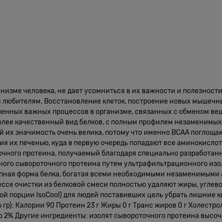
анизме человека, не дает усомниться в их важности и полезности
 любителям. Восстановление клеток, построение новых мышечны
ленных важных процессов в организме, связанных с обменом вещ
олее качественный вид белков, с полным профилем незаменимых
ей их значимость очень велика, потому что именно BCAA погло
я их печенью, куда в первую очередь попадают все аминокислоты 
точного протеина, получаемый благодаря специально разработа
ьного сывороточного протеина путем ультрафильтрационного изо
упная форма белка, богатая всеми необходимыми незаменимыми
ссе очистки из белковой смеси полностью удаляют жиры, углево
дой порции IsoCool) для людей поставивших цель убрать лишние
гр): Калории 90 Протеин 23 г Жиры 0 г Транс жиров 0 г Холестрол
о 2% Другие ингредиенты: изолят сывороточного протеина высоч