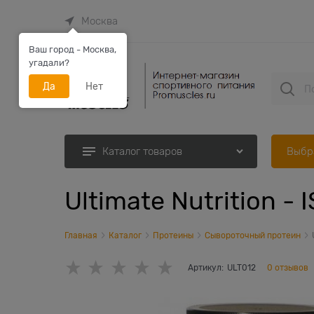
Москва
Ваш город - Москва,
угадали?
Да
Нет
Выбр
Каталог товаров
Ultimate Nutrition - 
Главная
Каталог
Протеины
Сывороточный протеин
Артикул:
ULT012
0 отзывов