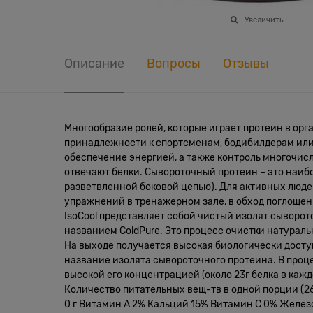
Увеличить
Описание
Вопросы
Отзывы
Многообразие ролей, которые играет протеин в орг
принадлежности к спортсменам, бодибилдерам или
обеспечение энергией, а также контроль многочис
отвечают белки. Сывороточный протеин – это наиб
разветвленной боковой цепью). Для активных люд
упражнений в тренажерном зале, в обход поглощени
IsoCool представляет собой чистый изолят сыворо
названием ColdPure. Это процесс очистки натурал
На выходе получается высокая биологически дост
название изолята сывороточного протеина. В проце
высокой его концентрацией (около 23г белка в каж
Количество питательных вещ-тв в одной порции (26 
0 г Витамин А 2% Кальций 15% Витамин С 0% Желез