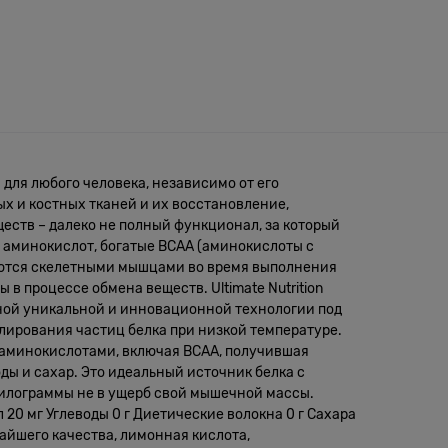
 для любого человека, независимо от его
х и костных тканей и их восстановление,
еств – далеко не полный функционал, за который
 аминокислот, богатые BCAA (аминокислоты с
щаются скелетными мышцами во время выполнения
в процессе обмена веществ. Ultimate Nutrition
нной уникальной и инновационной технологии под
лирования частиц белка при низкой температуре.
 аминокислотами, включая BCAA, получившая
ды и сахар. Это идеальный источник белка с
 килограммы не в ущерб свой мышечной массы.
 20 мг Углеводы 0 г Диетические волокна 0 г Сахара
айшего качества, лимонная кислота,