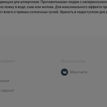
ормация для аллергиков: Противопоказан людям с непереносимо
 ложку в воде, соке или молоке. Для максимального эффекта п
 влаги и прямых солнечных лучей. Хранить в недоступном для д
 кабинет
Мы в соц сетях
ВКонтакте
рация
 пароль?