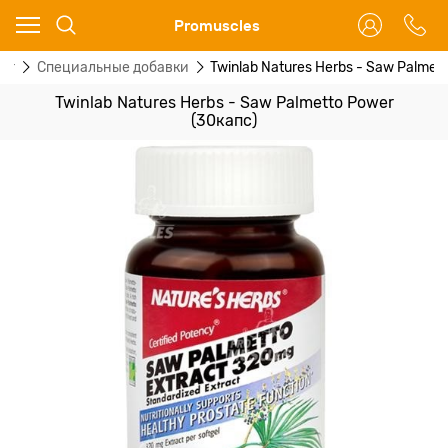
Ваш город - Москва,
Promuscles
угадали?
ог
Специальные добавки
Twinlab Natures Herbs - Saw Palmet
ДА
НЕТ
Twinlab Natures Herbs - Saw Palmetto Power
(30капс)