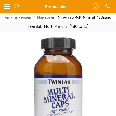
Ваш город - Москва,
Promuscles
угадали?
мины и минералы
Минералы
Twinlab Multi Mineral (180капс)
ДА
НЕТ
Twinlab Multi Mineral (180капс)