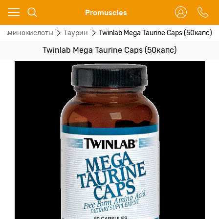
Ваш город - Москва,
Promuscles
угадали?
Аминокислоты
Таурин
Twinlab Mega Taurine Caps (50капс)
ДА
НЕТ
Twinlab Mega Taurine Caps (50капс)