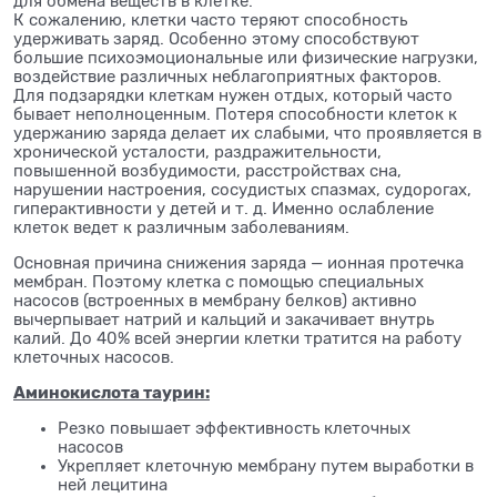
для обмена веществ в клетке.
К сожалению, клетки часто теряют способность
удерживать заряд. Особенно этому способствуют
большие психоэмоциональные или физические нагрузки,
воздействие различных неблагоприятных факторов.
Для подзарядки клеткам нужен отдых, который часто
бывает неполноценным. Потеря способности клеток к
удержанию заряда делает их слабыми, что проявляется в
хронической усталости, раздражительности,
повышенной возбудимости, расстройствах сна,
нарушении настроения, сосудистых спазмах, судорогах,
гиперактивности у детей и т. д. Именно ослабление
клеток ведет к различным заболеваниям.
Основная причина снижения заряда — ионная протечка
мембран. Поэтому клетка с помощью специальных
насосов (встроенных в мембрану белков) активно
вычерпывает натрий и кальций и закачивает внутрь
калий. До 40% всей энергии клетки тратится на работу
клеточных насосов.
Аминокислота таурин:
Резко повышает эффективность клеточных
насосов
Укрепляет клеточную мембрану путем выработки в
ней лецитина