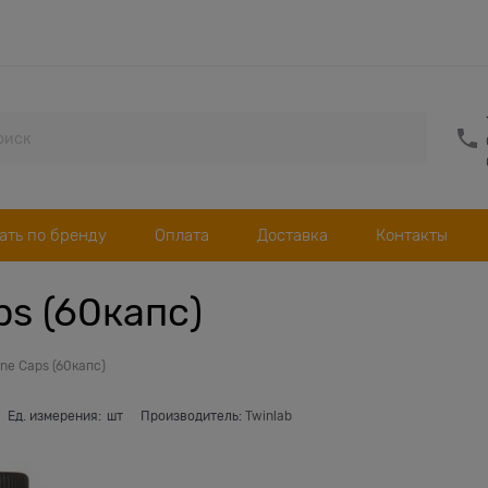
ать по бренду
Оплата
Доставка
Контакты
ps (60капс)
One Caps (60капс)
Ед. измерения:
шт
Производитель:
Twinlab