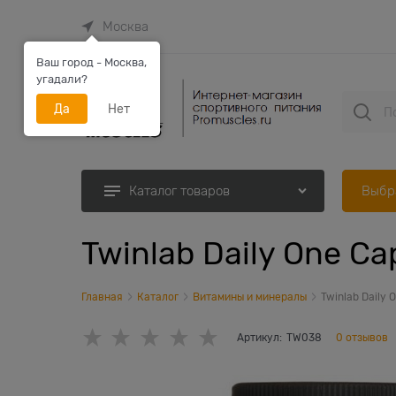
Москва
Ваш город - Москва,
угадали?
Да
Нет
Выбр
Каталог товаров
Twinlab Daily One Ca
Главная
Каталог
Витамины и минералы
Twinlab Daily 
Артикул:
TW038
0 отзывов