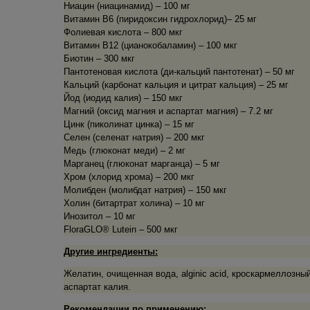
Ниацин (ниацинамид) – 100 мг
Витамин В6 (пиридоксин гидрохлорид)– 25 мг
Фолиевая кислота – 800 мкг
Витамин В12 (цианокобаламин) – 100 мкг
Биотин – 300 мкг
Пантотеновая кислота (ди-кальций пантотенат) – 50 мг
Кальций (карбонат кальция и цитрат кальция) – 25 мг
Йод (иодид калия) – 150 мкг
Магний (оксид магния и аспартат магния) – 7.2 мг
Цинк (пиколинат цинка) – 15 мг
Селен (селенат натрия) – 200 мкг
Медь (глюконат меди) – 2 мг
Марганец (глюконат марганца) – 5 мг
Хром (хлорид хрома) – 200 мкг
Молибден (молибдат натрия) – 150 мкг
Холин (битартрат холина) – 10 мг
Инозитол – 10 мг
FloraGLO® Lutein – 500 мкг
Другие ингредиенты:
Желатин, очищенная вода, alginic acid, кроскармеллозный
аспартат калия.
Рекомендации по применению: