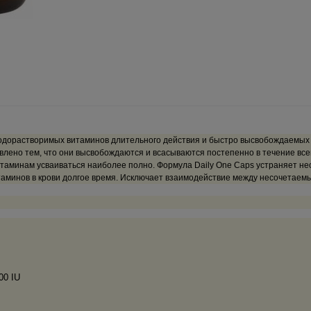
водорастворимых витаминов длительного действия и быстро высвобождаемы
влено тем, что они высвобождаются и всасываются постепенно в течение вс
аминам усваиваться наиболее полно. Формула Daily One Caps устраняет не
аминов в крови долгое время. Исключает взаимодействие между несочетае
100 IU