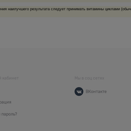
ния наилучшего результата следует принимать витамины циклами (обычн
 кабинет
Мы в соц сетях
ВКонтакте
рация
 пароль?