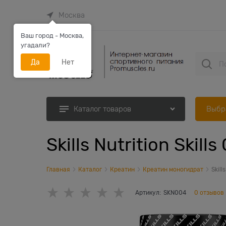
Москва
Ваш город - Москва,
угадали?
Да
Нет
Выбр
Каталог товаров
Skills Nutrition Skill
Главная
Каталог
Креатин
Креатин моногидрат
Skill
Артикул:
SKN004
0 отзывов