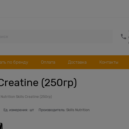
ать по бренду
Оплата
Доставка
Контакты
s Creatine (250гр)
s Nutrition Skills Creatine (250гр)
Ед. измерения:
шт
Производитель:
Skills Nutrition