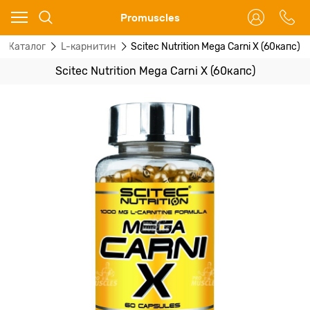
Ваш город - Москва,
Promuscles
угадали?
Каталог
L-карнитин
Scitec Nutrition Mega Carni X (60капс)
ДА
НЕТ
Scitec Nutrition Mega Carni X (60капс)