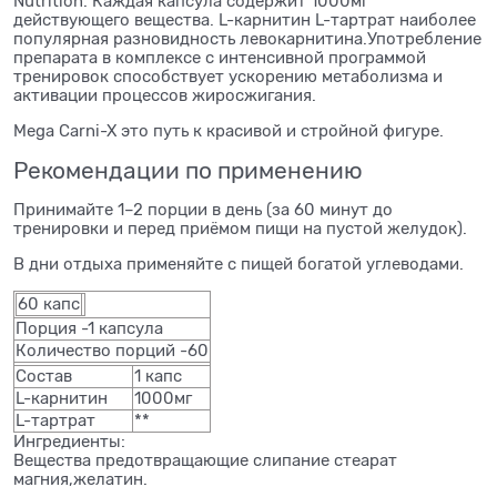
Nutrition. Каждая капсула содержит 1000мг
действующего вещества. L-карнитин L-тартрат наиболее
популярная разновидность левокарнитина.Употребление
препарата в комплексе с интенсивной программой
тренировок способствует ускорению метаболизма и
активации процессов жиросжигания.
Mega Carni-X это путь к красивой и стройной фигуре.
Рекомендации по применению
Принимайте 1–2 порции в день (за 60 минут до
тренировки и перед приёмом пищи на пустой желудок).
В дни отдыха применяйте с пищей богатой углеводами.
60 капс
Порция -1 капсула
Количество порций -60
Состав
1 капс
L-карнитин
1000мг
L-тартрат
**
Ингредиенты:
Вещества предотвращающие слипание стеарат
магния,желатин.