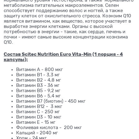
метаболизма питательных макроэлементов. Селен
способствует поддержанию волос и ногтей, а также
защиту клеток от окислительного стресса. Коэнзим Q10
является витамином, как вещество, которое участвует в
выработке энергии клетками. Органы с высокой
потребностью в энергии - такие, как сердце, печень и
почки - имеют самые высокие концентрации коэнзима
Q10.
Состав Scitec Nutrition Euro Vita-Min (1 порция - 4
капсулы):
Витамин А - 800 мкг
Витамин B1 - 3,3 мг
Витамин В2 - 4,8 мг
Витамин В3 - 36 мг
Витамин В5 - 9,2 мг
Витамин В6 - 5,4 мг
Витамин B7 (биотин) - 450 мкг
Витамин В12 - 3 мкг
Витамин С - 250 мг
Витамин D3 - 10 мкг
Витамин Е - 15 мг
Фолиевая кислота - 200 мкг
Кальций - 2040 мг
Хром - 24 мкг