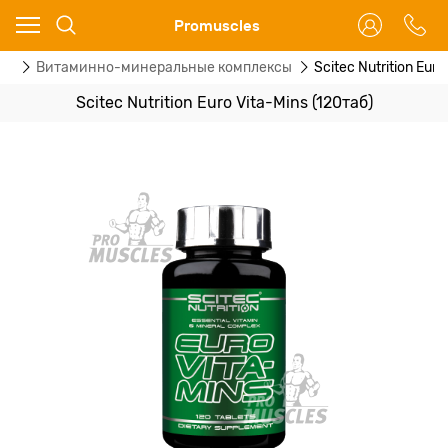
Ваш город - Москва,
Promuscles
угадали?
лы
Витаминно-минеральные комплексы
Scitec Nutrition Euro
ДА
НЕТ
Scitec Nutrition Euro Vita-Mins (120таб)