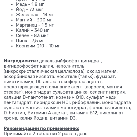
Медь - 1,8 мг
Йод - 73 мкг
Железная - 14 мг
Магний - 300 мг
Марганец - 1,5 мг
Калий - 340 мг
Селен - 83 мкг
Цинк - 7,5 мг
Коэнзим Q10 - 10 мг
Ингредиенты:
дикальцийфосфат дигидрат,
дигидрофосфат калия, наполнитель
(микрокристаллическая целлюлоза), оксид магния,
аскорбиновая кислота, носитель (тальк), фумарат,
никотинамид, DL-альфа-токоферола ацетат,
предотвращающего слипание агент (аэросил, магния
стеарат), моногидрат сульфата цинка, селенит натрия,
кальция D-пантотенат, коэнзим Q10, сульфат меди
пентагидрат, пиридоксин HCl, рибофлавин, моногидрата
сульфата магния, тиамин моногидрат, фолиевая кислота,
D-биотин, Витамин А ацетат, витамин B12, пиколинат
хрома, калия йодид, витамин D3.
Рекомендации по применению:
Принимайте 2 таблетки 2 раза в день.