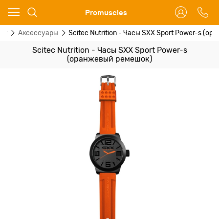
Ваш город - Москва,
Promuscles
угадали?
ог
Аксессуары
Scitec Nutrition - Часы SXX Sport Power-s (
ДА
НЕТ
Scitec Nutrition - Часы SXX Sport Power-s
(оранжевый ремешок)