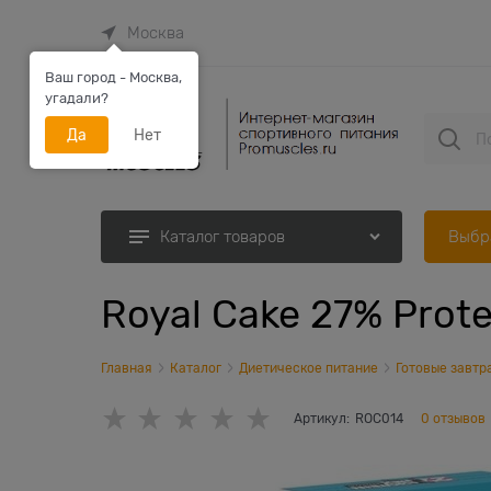
Москва
Ваш город - Москва,
угадали?
Да
Нет
Выбр
Каталог товаров
Royal Cake 27% Prote
Главная
Каталог
Диетическое питание
Готовые завтр
Артикул:
ROC014
0 отзывов