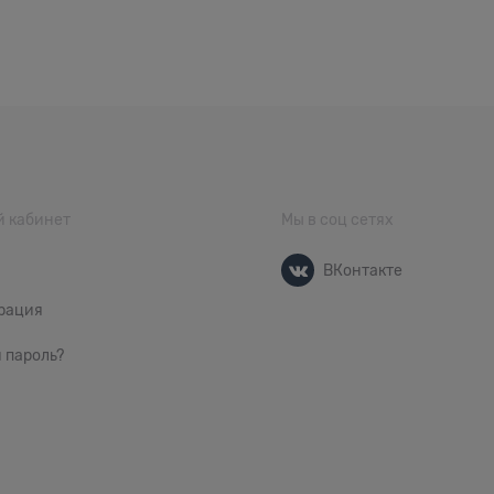
 кабинет
Мы в соц сетях
ВКонтакте
рация
 пароль?