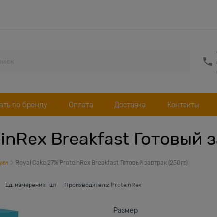
ать по бренду
Оплата
Доставка
Контакты
inRex Breakfast Готовый з
аки
Royal Cake 27% ProteinRex Breakfast Готовый завтрак (250гр)
Ед. измерения:
шт
Производитель:
ProteinRex
Размер