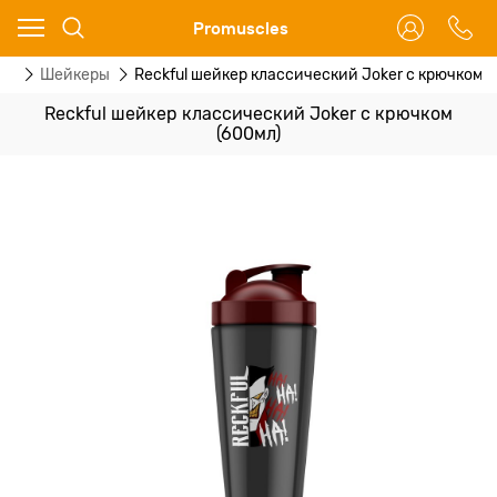
Ваш город - Москва,
Promuscles
угадали?
ры
Шейкеры
Reckful шейкер классический Joker с крючком 
ДА
НЕТ
Reckful шейкер классический Joker с крючком
(600мл)