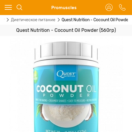
Ваш город - Москва,
Promuscles
угадали?
ог
Диетическое питание
Quest Nutrition - Cocount Oil Powder
ДА
НЕТ
Quest Nutrition - Cocount Oil Powder (560гр)