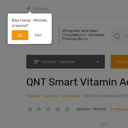
Москва
Ваш город - Москва,
угадали?
Да
Нет
Выбр
Каталог товаров
QNT Smart Vitamin Ac
Главная
Каталог
Изотоники
QNT Smart Vitamin Actif b
Артикул:
QNT068
0 отзывов