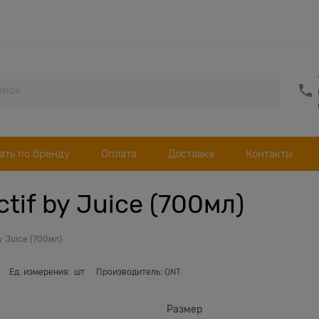
ать по бренду
Оплата
Доставка
Контакты
tif by Juice (700мл)
y Juice (700мл)
Ед. измерения:
шт
Производитель:
QNT
Размер