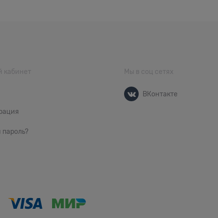
 кабинет
Мы в соц сетях
ВКонтакте
рация
 пароль?