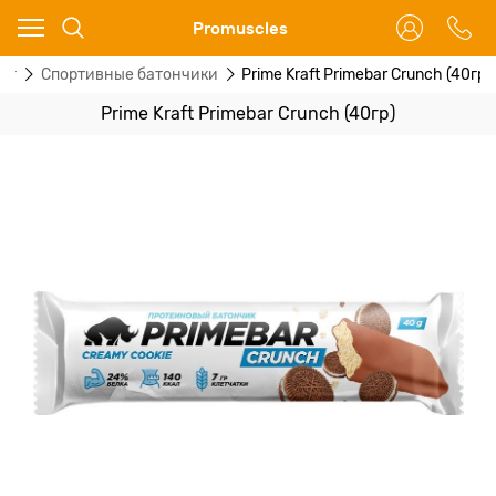
Ваш город - Москва,
Promuscles
угадали?
ог
Спортивные батончики
Prime Kraft Primebar Crunch (40гр)
ДА
НЕТ
Prime Kraft Primebar Crunch (40гр)