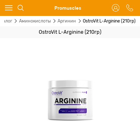
Ваш город - Москва,
Promuscles
угадали?
аталог
Аминокислоты
Аргинин
OstroVit L-Arginine (210гр)
ДА
НЕТ
OstroVit L-Arginine (210гр)