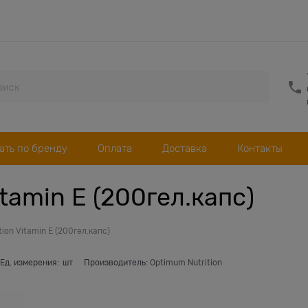
ать по бренду
Оплата
Доставка
Контакты
tamin E (200гел.капс)
ion Vitamin E (200гел.капс)
Ед. измерения:
шт
Производитель:
Optimum Nutrition