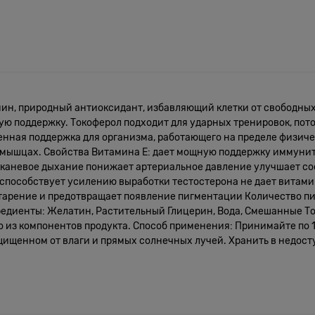
амин, природный антиоксидант, избавляющий клетки от свободны
 поддержку. Токоферол подходит для ударных тренировок, пото
то ценная поддержка для организма, работающего на пределе физи
 мышцах. Свойства Витамина Е: дает мощную поддержку иммунит
аневое дыхание понижает артериальное давление улучшает сос
способствует усилению выработки тестостерона не дает витами
арение и предотвращает появление пигментации Количество пит
гредиенты: Желатин, Растительный Глицерин, Вода, Смешанные Т
из компонентов продукта. Способ применения: Принимайте по 1
ищенном от влаги и прямых солнечных лучей. Хранить в недосту