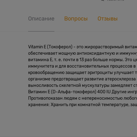
Описание
Вопросы
Отзывы
Vitamin E (Токоферол) - это жирорастворимый вит
обеспечивает мощную антиоксидантную и иммунную
витамина E, т. е. почти в 13 раз больше нормы. Э
иммунитета и для восстановительных процессов в
кровообращению защищает эритроциты улучшает тк
организме предотвращает развитие атеросклероза 
выносливость скелетной мускулатуры замедляет ст
Витамин Е (D-Альфа-токоферол) 400 IU Другие ин
Противопоказан людям с непереносимостью любого 
хранения: Хранить при комнатной температуре, защ