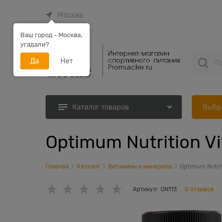
Москва
Ваш город - Москва,
угадали?
Да
Нет
Выбр
Каталог товаров
Optimum Nutrition Vi
Главная
Каталог
Витамины и минералы
Optimum Nutrit
Артикул:
ON113
0 отзывов