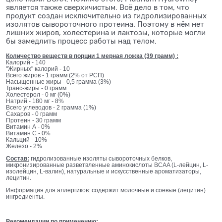
является также сверхичистым. Всё дело в том, что
продукт создан исключительно из гидролизированных
изолятов сывороточного протеина. Поэтому в нём нет
лишних жиров, холестерина и лактозы, которые могли
бы замедлить процесс работы над телом.
Количество веществ в порции 1 мерная ложка (39 грамм) :
Калорий - 140
"Жирных" калорий - 10
Всего жиров - 1 грамм (2% от РСП)
Насыщенные жиры - 0,5 грамма (3%)
Транс-жиры - 0 грамм
Холестерол - 0 мг (0%)
Натрий - 180 мг - 8%
Всего углеводов - 2 грамма (1%)
Сахаров - 0 грамм
Протеин - 30 грамм
Витамин А - 0%
Витамин С - 0%
Кальций - 10%
Железо - 2%
Состав:
гидролизованные изоляты сывороточных белков,
микронизированные разветвленные аминокислоты BCAA (L-лейцин, L-
изолейцин, L-валин), натуральные и искусственные ароматизаторы,
лецитин.
Информация для аллергиков: содержит молочные и соевые (лецитин)
ингредиенты.
Рекомендации по применению: