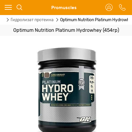
Ваш город - Москва,
Promuscles
угадали?
ны
Гидролизат протеина
Optimum Nutrition Platinum Hydrowhe
ДА
НЕТ
Optimum Nutrition Platinum Hydrowhey (454гр)