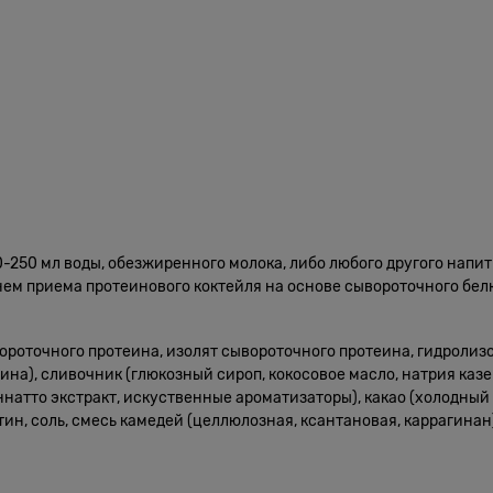
0-250 мл воды, обезжиренного молока, либо любого другого напит
м приема протеинового коктейля на основе сывороточного белка
ороточного протеина, изолят сывороточного протеина, гидролиз
а), сливочник (глюкозный сироп, кокосовое масло, натрия казе
аннатто экстракт, искуственные ароматизаторы), какао (холодны
н, соль, смесь камедей (целлюлозная, ксантановая, каррагинан)