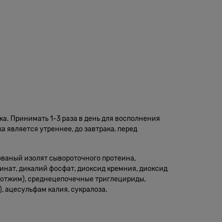
ка. Принимать 1-3 раза в день для восполнения
 является утреннее, до завтрака, перед
ованый изолят сывороточного протеина,
инат, дикалий фосфат, диоксид кремния, диоксид
й отжим), среднецепочечные триглецириды,
, ацесульфам калия, сукралоза.