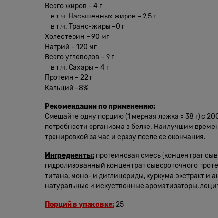
Всего жиров – 4 г
в т.ч. Насыщенных жиров – 2,5 г
в т.ч. Транс-жиры –0 г
Холестерин – 90 мг
Натрий – 120 мг
Всего углеводов – 9 г
в т.ч. Сахары – 4 г
Протеин – 22 г
Кальций –8%
Рекомендации по применению:
Смешайте одну порцию (1 мерная ложка = 38 г) с 20
потребности организма в белке. Наилучшим времене
тренировкой за час и сразу после ее окончания.
Ингредиенты:
протеиновая смесь (концентрат сыв
гидролизованный концентрат сывороточного протеин
титана, моно- и диглицериды, куркума экстракт и 
натуральные и искуственные ароматизаторы, лецити
Порций в упаковке:
25