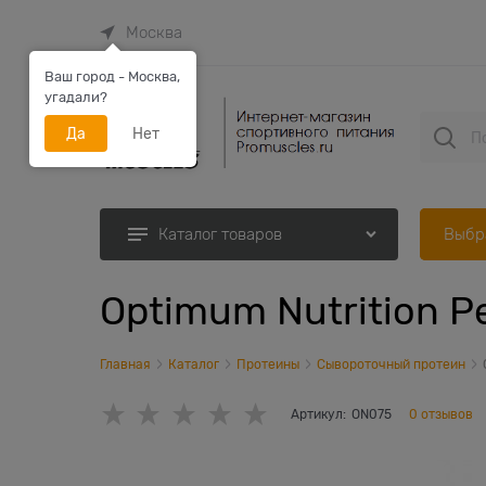
Москва
Ваш город - Москва,
угадали?
Да
Нет
Выбр
Каталог товаров
Optimum Nutrition P
Главная
Каталог
Протеины
Сывороточный протеин
Артикул:
ON075
0 отзывов