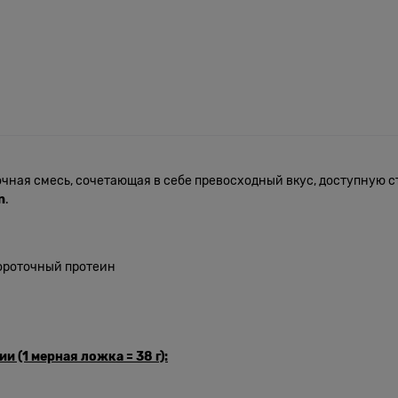
ная смесь, сочетающая в себе превосходный вкус, доступную с
n
.
ороточный протеин
а
 (1 мерная ложка = 38 г):