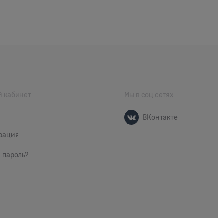
 кабинет
Мы в соц сетях
ВКонтакте
рация
 пароль?