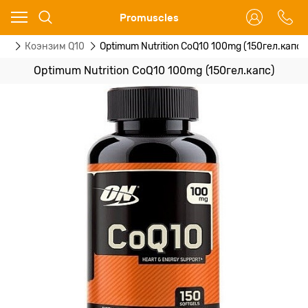
Ваш город - Москва,
Promuscles
угадали?
ты
Коэнзим Q10
Optimum Nutrition CoQ10 100mg (150гел.капс)
ДА
НЕТ
Optimum Nutrition CoQ10 100mg (150гел.капс)