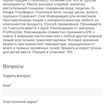
одной порции (1 гель.капс): Коэнзим Q10 100 мг Другие
ингредиенты: Масло рисовых отрубей, желатин,
растительный глицерин, очищенная вода, лецитин, D-
Альфа-токоферол, пчелиный воск, оксид цинка, аннато
порошок Содержит: Сою Информация для аллергиков:
Противопоказан людям с непереносимостью любого из
компонентов продукта. Способ применения: Принимайте
по 1 капсуле вместе с едой. Рекоендации от магазина
ProMuscles: Рекомендуем совместно принимать Q10 с
омега-3 жирными кислотами или с любой другой жирной
пищей для лучшей транспортировки. Условия хранения:
Хранить при комнатной температуре, защищенном от
влаги и прямых солнечных лучей. Хранить в недоступном
для детей месте. Порций в упаковке: 150
Вопросы
Задать вопрос
Имя
Электронный адрес