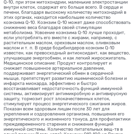
Q-10, при этом митохондрии, маленькие электростанции
внутри клеток, содержат его больше всего. В сердце и
печени, благодаря высокому количеству митохондрий в
этих органах, находится наибольшее количество
коэнзима Q-10. Коэнзим Q-10 может даже способствовать
снижению веса благодаря своей стимуляции
метаболизма. Усвоение коэнзима Q-10 лучше проходит,
если употреблять его вместе с жирами, например, с
растительным маслом, ореховым маслом, оливковым
маслом и т. п. В среде бодибилдеров коэнзим Q-10
известен, как превосходный антиоксидант, как вещество,
улучшающее энергообмен, и как легкий жиросжигатель.
Медицинское описание: Продукт контролирует и
снижает повышенное артериальное давление,
поддерживает энергетический обмен в сердечной
мышце, препятствует развитию ишемической болезни и
инфаркта миокарда, эффективно и быстро
восстанавливает недостаточность функций иммунной
системы, активизирует антимикробную и антивирусную
защиту, тормозит рост злокачественных клеток,
стимулирует процесс энергетического сжигания жиров.
Показан всем здоровым лицам после 30 лет для
укрепления и оздоровления организма, повышения его
энергетического и жизненного тонуса, для профилактики
преждевременного старения и снижения функций
иммунной системы. Количество питательных вещ-тв в