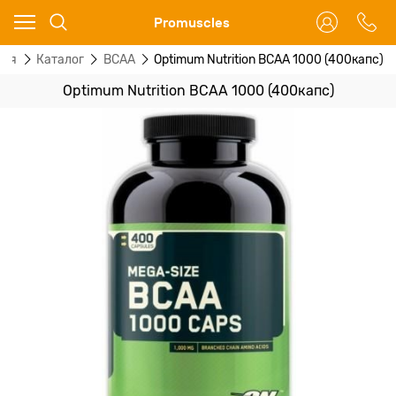
Ваш город - Москва,
Promuscles
угадали?
ная
Каталог
BCAA
Optimum Nutrition BCAA 1000 (400капс)
ДА
НЕТ
Optimum Nutrition BCAA 1000 (400капс)