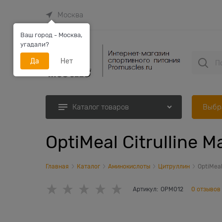
Москва
Ваш город - Москва,
угадали?
Да
Нет
Выбр
Каталог товаров
OptiMeal Citrulline M
Главная
Каталог
Аминокислоты
Цитруллин
OptiMeal
Артикул:
OPM012
0 отзывов