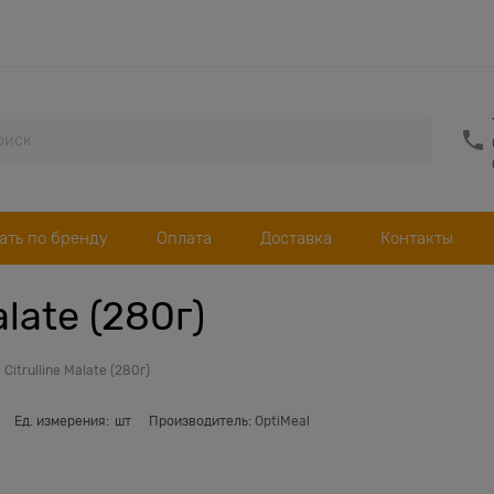
ать по бренду
Оплата
Доставка
Контакты
alate (280г)
 Citrulline Malate (280г)
Ед. измерения:
шт
Производитель:
OptiMeal