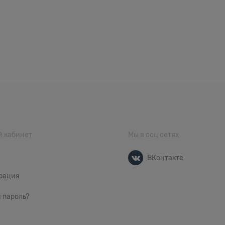
 кабинет
Мы в соц сетях
ВКонтакте
рация
 пароль?