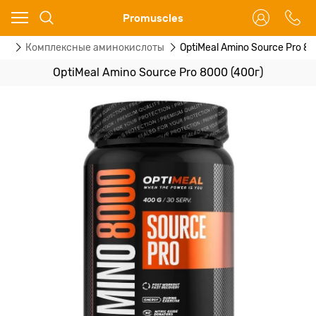
Ваш город - Москва,
Promuscles
угадали?
ты
Комплексные аминокислоты
OptiMeal Amino Source Pro 8
ДА
НЕТ
OptiMeal Amino Source Pro 8000 (400г)