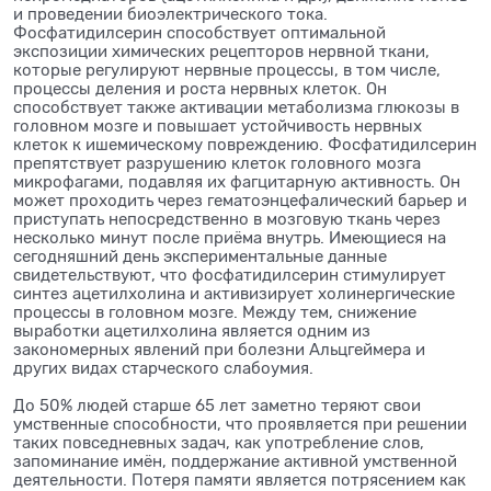
и проведении биоэлектрического тока.
Фосфатидилсерин способствует оптимальной
экспозиции химических рецепторов нервной ткани,
которые регулируют нервные процессы, в том числе,
процессы деления и роста нервных клеток. Он
способствует также активации метаболизма глюкозы в
головном мозге и повышает устойчивость нервных
клеток к ишемическому повреждению. Фосфатидилсерин
препятствует разрушению клеток головного мозга
микрофагами, подавляя их фагцитарную активность. Он
может проходить через гематоэнцефалический барьер и
приступать непосредственно в мозговую ткань через
несколько минут после приёма внутрь. Имеющиеся на
сегодняшний день экспериментальные данные
свидетельствуют, что фосфатидилсерин стимулирует
синтез ацетилхолина и активизирует холинергические
процессы в головном мозге. Между тем, снижение
выработки ацетилхолина является одним из
закономерных явлений при болезни Альцгеймера и
других видах старческого слабоумия.
До 50% людей старше 65 лет заметно теряют свои
умственные способности, что проявляется при решении
таких повседневных задач, как употребление слов,
запоминание имён, поддержание активной умственной
деятельности. Потеря памяти является потрясением как