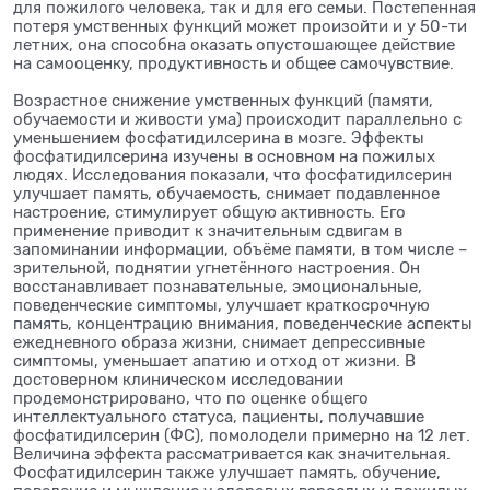
для пожилого человека, так и для его семьи. Постепенная
потеря умственных функций может произойти и у 50-ти
летних, она способна оказать опустошающее действие
на самооценку, продуктивность и общее самочувствие.
Возрастное снижение умственных функций (памяти,
обучаемости и живости ума) происходит параллельно с
уменьшением фосфатидилсерина в мозге. Эффекты
фосфатидилсерина изучены в основном на пожилых
людях. Исследования показали, что фосфатидилсерин
улучшает память, обучаемость, снимает подавленное
настроение, стимулирует общую активность. Его
применение приводит к значительным сдвигам в
запоминании информации, объёме памяти, в том числе –
зрительной, поднятии угнетённого настроения. Он
восстанавливает познавательные, эмоциональные,
поведенческие симптомы, улучшает краткосрочную
память, концентрацию внимания, поведенческие аспекты
ежедневного образа жизни, снимает депрессивные
симптомы, уменьшает апатию и отход от жизни. В
достоверном клиническом исследовании
продемонстрировано, что по оценке общего
интеллектуального статуса, пациенты, получавшие
фосфатидилсерин (ФС), помолодели примерно на 12 лет.
Величина эффекта рассматривается как значительная.
Фосфатидилсерин также улучшает память, обучение,