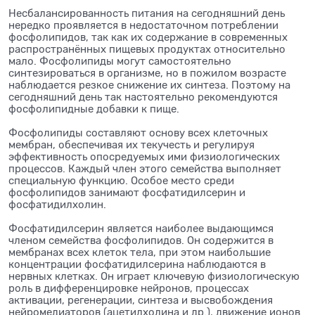
Несбалансированность питания на сегодняшний день
нередко проявляется в недостаточном потреблении
фосфолипидов, так как их содержание в современных
распространённых пищевых продуктах относительно
мало. Фосфолипиды могут самостоятельно
синтезироваться в организме, но в пожилом возрасте
наблюдается резкое снижение их синтеза. Поэтому на
сегодняшний день так настоятельно рекомендуются
фосфолипидные добавки к пище.
Фосфолипиды составляют основу всех клеточных
мембран, обеспечивая их текучесть и регулируя
эффективность опосредуемых ими физиологических
процессов. Каждый член этого семейства выполняет
специальную функцию. Особое место среди
фосфолипидов занимают фосфатидилсерин и
фосфатидилхолин.
Фосфатидилсерин является наиболее выдающимся
членом семейства фосфолипидов. Он содержится в
мембранах всех клеток тела, при этом наибольшие
концентрации фосфатидилсерина наблюдаются в
нервных клетках. Он играет ключевую физиологическую
роль в дифференцировке нейронов, процессах
активации, регенерации, синтеза и высвобождения
нейромедиаторов (ацетилхолина и др.), движение ионов