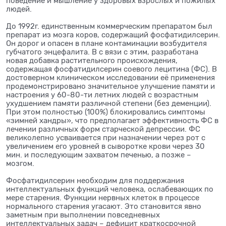
поведение и мышление у здоровых взрослых и пожилых
людей.
До 1992г. единственным коммерческим препаратом был
препарат из мозга коров, содержащий фосфатидилсерин.
Он дорог и опасен в плане контаминации возбудителя
губчатого энцефалита. В с вязи с этим, разработана
новая добавка растительного происхождения,
содержащая фосфатидилсерин соевого лецитина (ФС). В
достоверном клиническом исследовании её применения
продемонстрировано значительное улучшение памяти и
настроения у 60-80-ти летних людей с возрастным
ухудшением памяти различной степени (без деменции).
При этом полностью (100%) блокировались симптомы
«зимней хандры», что предполагает эффективность ФС в
лечении различных форм старческой депрессии. ФС
великолепно усваивается при назначении через рот с
увеличением его уровней в сыворотке крови через 30
мин. и последующим захватом печенью, а позже –
мозгом.
Фосфатидилсерин необходим для поддержания
интеллектуальных функций человека, ослабевающих по
мере старения. Функции нервных клеток в процессе
нормального старения угасают. Это становится явно
заметным при выполнении повседневных
интеллектуальных задач – дефицит краткосрочной