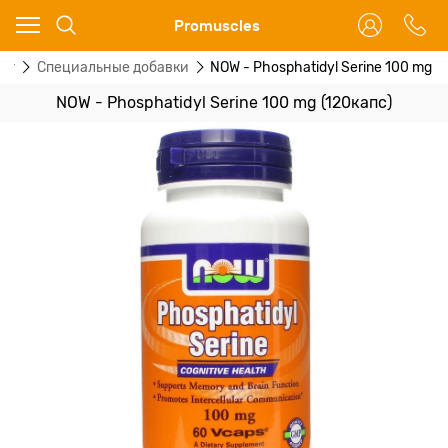
Ваш город - Москва,
Promuscles
угадали?
ог
Специальные добавки
NOW - Phosphatidyl Serine 100 mg (
ДА
НЕТ
NOW - Phosphatidyl Serine 100 mg (120капс)