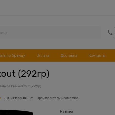
ать по бренду
Оплата
Доставка
Контакты
out (292гр)
ramine Pre-Workout (292гр)
в
Ед. измерения:
шт
Производитель:
Nootramine
Размер