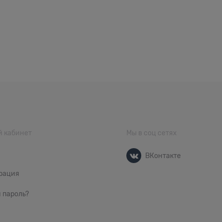
 кабинет
Мы в соц сетях
ВКонтакте
рация
 пароль?