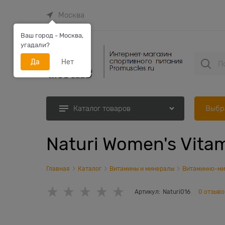
Москва
Ваш город - Москва,
угадали?
Да
Нет
Выбр
Каталог товаров
Naturi Women's Vitam
Главная
Каталог
Витамины и минералы
Витаминно-ми
Артикул:
Naturi016
0 отзыво