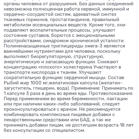
органы человека от разрушения. Без данных соединений
невозможна полноценная работа нервной, иммунной и
сердечно-сосудистой систем, адекватный синтез
тканевых гормонов, простагландинов, правильный
метаболизм эссенциальных веществ. Кроме того, они
подавляют воспалительные процессы, улучшают
состояние суставов, борются с эмоциональными
расстройствами, синдромом хронической усталости.
Полиненасыщенные триглицериды омега-3 являются
важнейшими нутриентами для человека, поскольку
выполняют биорегуляторную, структурную,
энергетическую и запасающую функции. Снижают
концентрацию «плохого» холестерина Участвуют в
транспорте кислорода к тканям. Улучшают
сократительную функцию сердечной мышцы. Состав:
Рыбий жир 1000 мг,желатиновая капсула (желатин-
загуститель, глицерин, вода). Применение: Принимать по
1 капсуле 3 раза в день во время еды. Противопоказания:
Перед применением во время беременности, лактации
или при наличии каких-либо заболеваний, следует
проконсультироваться с врачом. Не рекомендуется
комбинировать комплексные пищевые добавки с
лекарственными средствами или БАД, а так же
принимать добавки лицам, не достигшим возраста 18 лет
без консультации со специалистом.