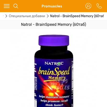
Ваш город - Москва,
Promuscles
угадали?
ог
Специальные добавки
Natrol - BrainSpeed Memory (60таб)
ДА
НЕТ
Natrol - BrainSpeed Memory (60таб)