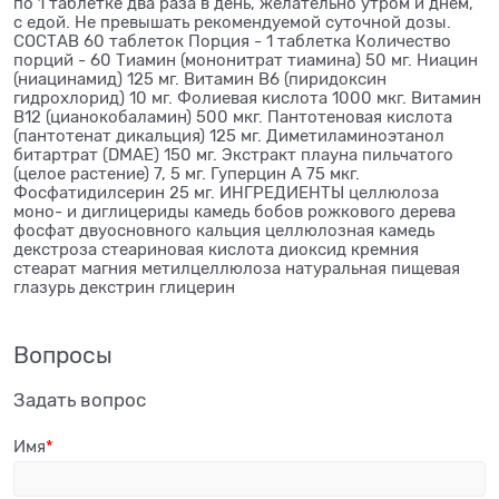
по 1 таблетке два раза в день, желательно утром и днем,
с едой. Не превышать рекомендуемой суточной дозы.
СОСТАВ 60 таблеток Порция - 1 таблетка Количество
порций - 60 Тиамин (мононитрат тиамина) 50 мг. Ниацин
(ниацинамид) 125 мг. Витамин В6 (пиридоксин
гидрохлорид) 10 мг. Фолиевая кислота 1000 мкг. Витамин
В12 (цианокобаламин) 500 мкг. Пантотеновая кислота
(пантотенат дикальция) 125 мг. Диметиламиноэтанол
битартрат (DMAE) 150 мг. Экстракт плауна пильчатого
(целое растение) 7, 5 мг. Гуперцин А 75 мкг.
Фосфатидилсерин 25 мг. ИНГРЕДИЕНТЫ целлюлоза
моно- и диглицериды камедь бобов рожкового дерева
фосфат двуосновного кальция целлюлозная камедь
декстроза стеариновая кислота диоксид кремния
стеарат магния метилцеллюлоза натуральная пищевая
глазурь декстрин глицерин
Вопросы
Задать вопрос
Имя