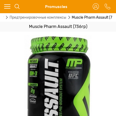
Ваш город - Москва,
Promuscles
угадали?
ог
Предтренировочные комплексы
Muscle Pharm Assault (736
ДА
НЕТ
Muscle Pharm Assault (736гр)