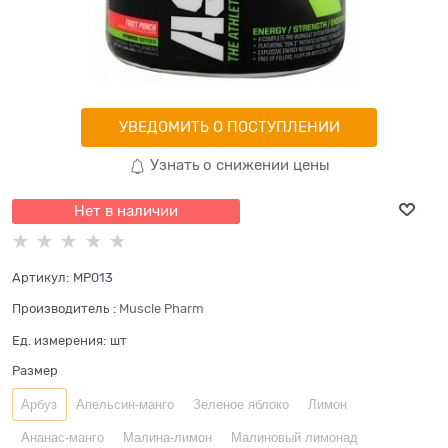
УВЕДОМИТЬ О ПОСТУПЛЕНИИ
Узнать о снижении цены
Нет в наличии
Артикул:
MP013
Производитель
:
Muscle Pharm
Ед. измерения:
шт
Размер
Арбуз
Апельсин-манго
Зеленое яблоко
Лимон
Ананас-манго
Малина-лимон
Малиновый лимонад