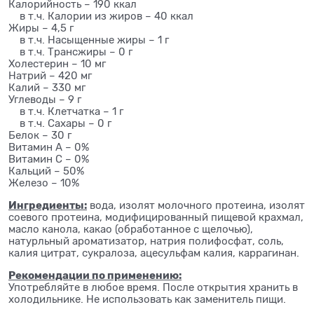
Калорийность – 190 ккал
в т.ч. Калории из жиров – 40 ккал
Жиры – 4,5 г
в т.ч. Насыщенные жиры – 1 г
в т.ч. Трансжиры – 0 г
Холестерин – 10 мг
Натрий – 420 мг
Калий – 330 мг
Углеводы – 9 г
в т.ч. Клетчатка – 1 г
в т.ч. Сахары – 0 г
Белок – 30 г
Витамин А – 0%
Витамин С – 0%
Кальций – 50%
Железо – 10%
Ингредиенты:
вода, изолят молочного протеина, изолят
соевого протеина, модифицированный пищевой крахмал,
масло канола, какао (обработанное с щелочью),
натурльный ароматизатор, натрия полифосфат, соль,
калия цитрат, сукралоза, ацесульфам калия, каррагинан.
Рекомендации по применению:
Употребляйте в любое время. После открытия хранить в
холодильнике. Не использовать как заменитель пищи.