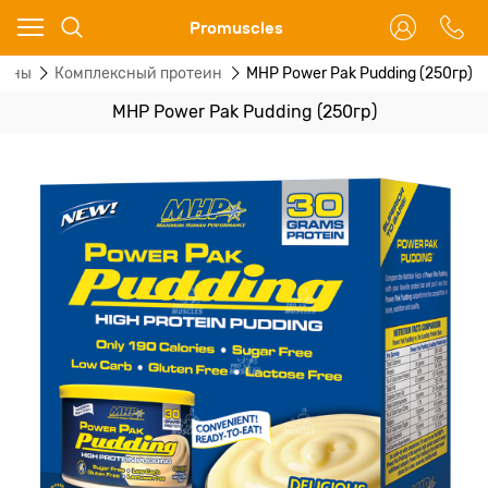
Ваш город - Москва,
Promuscles
угадали?
еины
Комплексный протеин
MHP Power Pak Pudding (250гр)
ДА
НЕТ
MHP Power Pak Pudding (250гр)