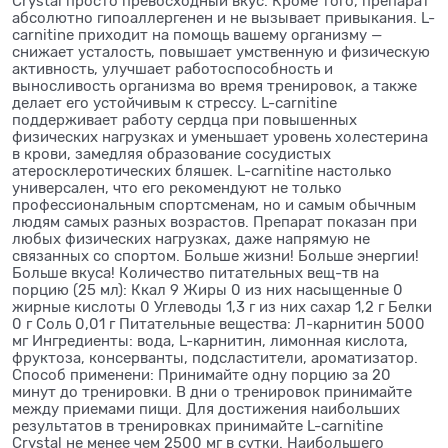
Crystal просто превосходный вкус. Кроме того, препарат
абсолютно гипоаллергенен и не вызывает привыкания. L-
carnitine приходит на помощь вашему организму —
снижает усталость, повышает умственную и физическую
активность, улучшает работоспособность и
выносливость организма во время тренировок, а также
делает его устойчивым к стрессу. L-carnitine
поддерживает работу сердца при повышенных
физических нагрузках и уменьшает уровень холестерина
в крови, замедляя образование сосудистых
атеросклеротических бляшек. L-сarnitine настолько
универсален, что его рекомендуют не только
профессиональным спортсменам, но и самым обычным
людям самых разных возрастов. Препарат показан при
любых физических нагрузках, даже напрямую не
связанных со спортом. Больше жизни! Больше энергии!
Больше вкуса! Количество питательных вещ-тв на
порцию (25 мл): Ккал 9 Жиры 0 из них насыщенные 0
жирные кислоты 0 Углеводы 1,3 г из них сахар 1,2 г Белки
0 г Соль 0,01 г Питательные вещества: Л-карнитин 5000
мг Ингредиенты: вода, L-карнитин, лимонная кислота,
фруктоза, консерванты, подсластители, ароматизатор.
Способ применени: Принимайте одну порцию за 20
минут до тренировки. В дни о тренировок принимайте
между приемами пищи. Для достижения наибольших
результатов в тренировках принимайте L-carnitine
Crystal не менее чем 2500 мг в сутки. Наибольшего