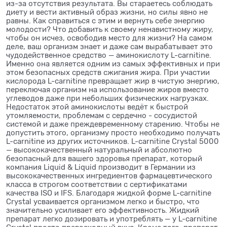
из-за отсутствия результата. Вы стараетесь соблюдать
диету и вести активный образ жизни, но силы явно не
равны. Как справиться с этим и вернуть себе энергию
молодости? Что добавить к своему ненавистному жиру,
чтобы он исчез, освободив место для жизни? На самом
деле, ваш организм знает и даже сам вырабатывает это
чудодейственное средство — аминокислоту L-сarnitine.
Именно она является одним из самых эффективных и при
этом безопасных средств сжигания жира. При участии
кислорода L-сarnitine превращает жир в чистую энергию,
переключая организм на использование жиров вместо
углеводов даже при небольших физических нагрузках.
Недостаток этой аминокислоты ведёт к быстрой
утомляемости, проблемам с сердечно - сосудистой
системой и даже преждевременному старению. Чтобы не
допустить этого, организму просто необходимо получать
L-сarnitine из других источников. L-carnitine Crystal 5000
— высококачественный натуральный и абсолютно
безопасный для вашего здоровья препарат, который
компания Liquid & Liquid производит в Германии из
высококачественных ингредиентов фармацевтического
класса в строгом соответствии с сертификатами
качества ISO и IFS. Благодаря жидкой форме L-сarnitine
Crystal усваивается организмом легко и быстро, что
значительно усиливает его эффективность. Жидкий
препарат легко дозировать и употреблять — у L-сarnitine