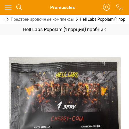
Ваш город - Москва,
Promuscles
угадали?
ог
Предтренировочные комплексы
Hell Labs Popolam (1 пор
ДА
НЕТ
Hell Labs Popolam (1 порция) пробник