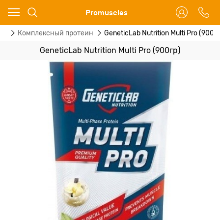
Ваш город - Москва,
Promuscles
угадали?
ны
Комплексный протеин
GeneticLab Nutrition Multi Pro (900г
ДА
НЕТ
GeneticLab Nutrition Multi Pro (900гр)