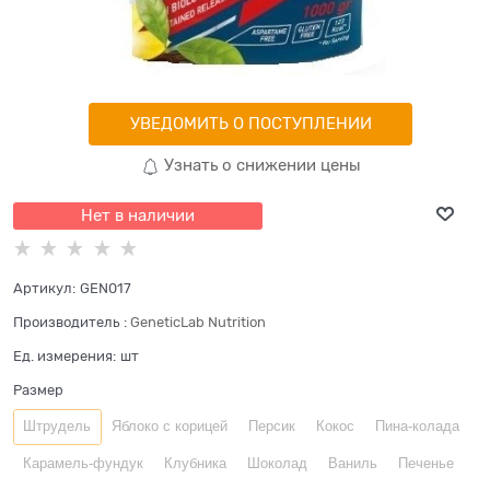
УВЕДОМИТЬ О ПОСТУПЛЕНИИ
Узнать о снижении цены
Нет в наличии
Артикул:
GEN017
Производитель
:
GeneticLab Nutrition
Ед. измерения:
шт
Размер
Штрудель
Яблоко с корицей
Персик
Кокос
Пина-колада
Карамель-фундук
Клубника
Шоколад
Ваниль
Печенье