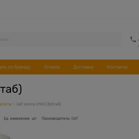
ать по бренду
Оплата
Доставка
Контакты
таб)
ислоты
GAT Amino 2100 (325таб)
Ед. измерения:
шт
Производитель:
GAT