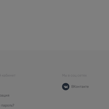
 кабинет
Мы в соц сетях
ВКонтакте
рация
 пароль?