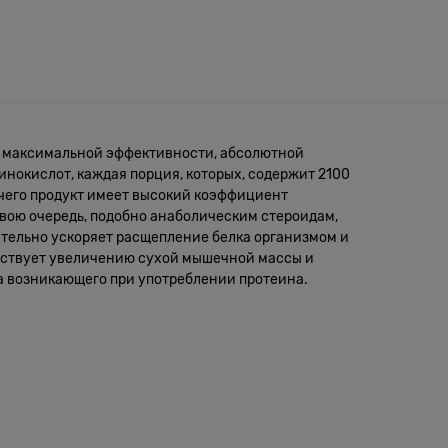
ся максимальной эффективности, абсолютной
инокислот, каждая порция, которых, содержит 2100
 чего продукт имеет высокий коэффициент
 свою очередь, подобно анаболическим стероидам,
ительно ускоряет расщепление белка организмом и
обствует увеличению сухой мышечной массы и
а возникающего при употреблении протеина.