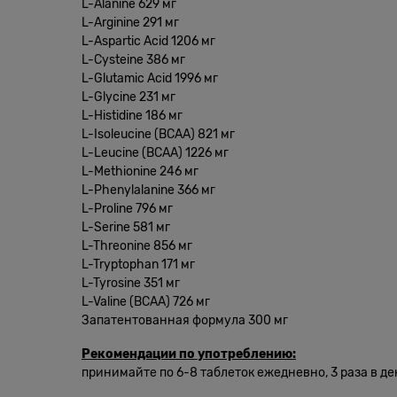
L-Alanine 629 мг
L-Arginine 291 мг
L-Aspartic Acid 1206 мг
L-Cysteine 386 мг
L-Glutamic Acid 1996 мг
L-Glycine 231 мг
L-Histidine 186 мг
L-Isoleucine (BCAA) 821 мг
L-Leucine (BCAA) 1226 мг
L-Methionine 246 мг
L-Phenylalanine 366 мг
L-Proline 796 мг
L-Serine 581 мг
L-Threonine 856 мг
L-Tryptophan 171 мг
L-Tyrosine 351 мг
L-Valine (BCAA) 726 мг
Запатентованная формула 300 мг
Рекомендации по употреблению:
принимайте по 6-8 таблеток ежедневно, 3 раза в де