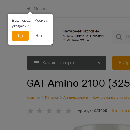
Москва
Ваш город - Москва,
угадали?
Да
Нет
Выбр
Каталог товаров
GAT Amino 2100 (325
Главная
Каталог
Аминокислоты
Комплексные аминок
Артикул:
GAT005
0 отзывов