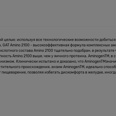
ной целью: используя все технологические возможности добить
а. GAT Amino 2100 - высокоэффективная формула комплексных ам
ислотного состава Amino 2100 тщательно подобран, в результате
упность Amino 2100 выше, чем у яичного протеина. AminogenTM, в
анизмом. Клинически испытано и доказано, что AminogenTMзнач
стительного происхождения, энзим AminogenTM, идеально спос
 пищеварение, позволяя избегать дискомфорта в желудке, иногд