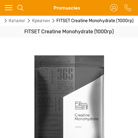
Ваш город - Москва,
Promuscles
угадали?
я
Каталог
Креатин
FITSET Creatine Monohydrate (1000гр)
ДА
НЕТ
FITSET Creatine Monohydrate (1000гр)