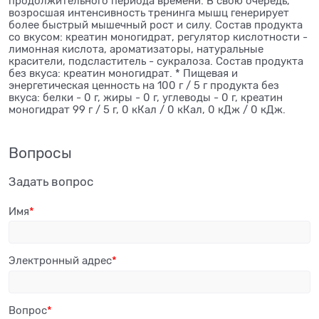
продолжительного периода времени. В свою очередь,
возросшая интенсивность тренинга мышц генерирует
более быстрый мышечный рост и силу. Состав продукта
со вкусом: креатин моногидрат, регулятор кислотности -
лимонная кислота, ароматизаторы, натуральные
красители, подсластитель - сукралоза. Состав продукта
без вкуса: креатин моногидрат. * Пищевая и
энергетическая ценность на 100 г / 5 г продукта без
вкуса: белки - 0 г, жиры - 0 г, углеводы - 0 г, креатин
моногидрат 99 г / 5 г, 0 кКал / 0 кКал, 0 кДж / 0 кДж.
Вопросы
Задать вопрос
Имя
Электронный адрес
Вопрос