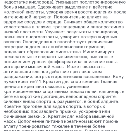
недостатке кислорода). Уменьшает послетренировочную
боль в мышцах. Сдерживает выделение и действие
молочной кислоты, ускоряя время восстановления после
интенсивной нагрузки. Положительно влияет на
здоровье сосудов и сердца. Снижает общее количество
холестерина в плазме, триглицеридов и липопротеинов
низкой плотности. Улучшает результаты тренировок,
повышает энергозатраты, ускоряет потерю жировых
запасов. Опосредованно способствует увеличению
секреции эндогенных анаболических гормонов,
подавляет образование миостатина. Минимизирует
нежелательные возрастные изменения, вызванные
понижением уровня фосфокреатина: снижение силы,
истощение мышечной массы. Может оказывать
антивоспалительное действие при локальном
раздражении, острых и хронических воспалениях. Кому
нужен креатин? 1. Креатин для спортсменов. Главная
ценность креатина связана с усилением
кратковременных спортивных показателей, например, в
беге на короткие дистанции, велосипедном спринте,
силовых видах спорта и, разумеется, в бодибилдинге.
Креатин пригоден для видов спорта, в которых
необходимо производить прыжки, ускорения или
финишные рывки. 2. Креатин для набора мышечной
массы Дополнение питания креатином может помочь
атлету тренироваться тяжелее в течение более